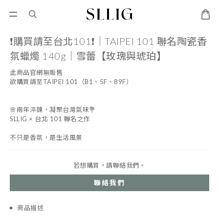
❗️購買請至台北101❗️｜TAIPEI 101 聯名陶瓷香
氛蠟燭 140g｜雪蕾【玫瑰與琥珀】
此商品官網無販售
欲購買請至TAIPEI 101（B1、5F、89F）
🌸兩年淬鍊，凝聚台灣氣味💐
SLLIG × 台北 101 聯名之作
不只是香氛，是生活風景
若想購買，請聯絡我們。
聯絡我們
商品描述