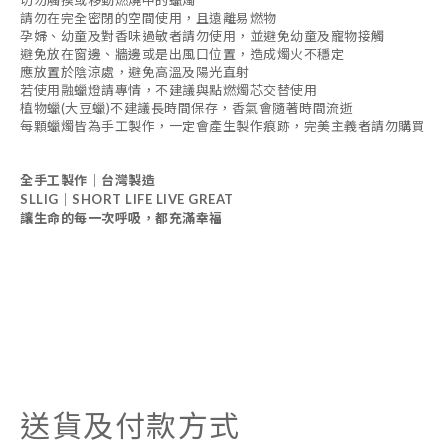
請勿在完全密閉的空間使用，且遠離易燃物
孕婦、幼童及對香味過敏者請勿使用，並避免幼童及寵物接觸
避免放在窗邊、牆邊或是出風口位置，造成燭火不穩定
應放置於陰涼處，避免高溫及陽光直射
若使用融蠟燈請專情，不建議與點燃燭芯交替使用
植物蠟(大豆蠟)不建議長時間保存，香氣會隨著時間流逝
每顆蠟燭皆為手工製作，一定會產生製作痕跡，完美主義者請勿購買
全手工製作｜台灣製造
SLLIG｜SHORT LIFE LIVE GREAT
讓生命的每一次呼吸，都充滿幸福
送貨及付款方式