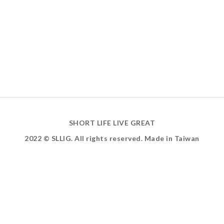
SHORT LIFE LIVE GREAT
2022 © SLLIG. All rights reserved. Made in Taiwan
ABOUT US
INSTAGRAM
FACEBOOK