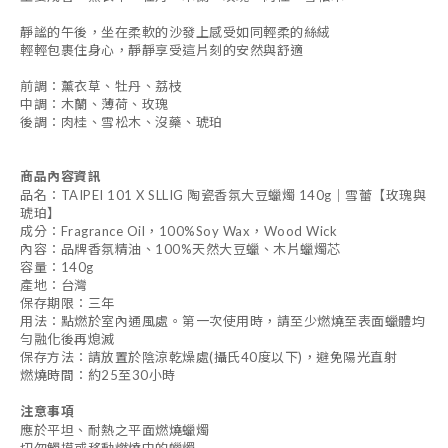
靜謐的午後，坐在柔軟的沙發上感受如同輕柔的絲絨
輕輕包裹住身心，靜靜享受這片刻的安然與舒適
前調：薰衣草、牡丹、荔枝
中調：木蘭、薄荷、玫瑰
後調：肉桂、雪松木、沒藥、琥珀
商品內容資訊
品名：TAIPEI 101 X SLLIG 陶瓷香氛大豆蠟燭 140g｜雪蕾【玫瑰與
琥珀】
成分：Fragrance Oil，100%Soy Wax，Wood Wick
內容：品牌香氛精油、100%天然大豆蠟、木片蠟燭芯
容量：140g
產地：台灣
保存期限：三年
用法：點燃於室內通風處。第一次使用時，請至少燃燒至表面蠟體均
勻融化後再熄滅
保存方法：請放置於陰涼乾燥處(攝氏40度以下)，避免陽光直射
燃燒時間：約25至30小時
注意事項
應於平坦、耐熱之平面燃燒蠟燭
切勿觸摸或移動燃燒中的蠟燭