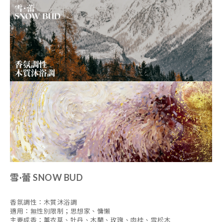
雪·蕾 SNOW BUD
香氛調性：木質沐浴調
適用：無性別限制；思想家、慵懶
主要成香：薰衣草、牡丹、木蘭、玫瑰、肉桂、雪松木