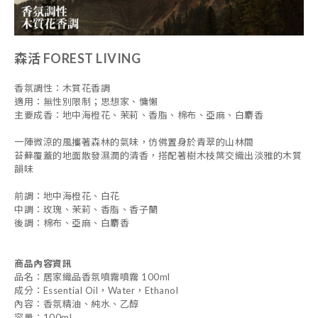
森活 FOREST LIVING
香氛調性：木質花香調
適用：無性別限制；思想家、慵懶
主要成香：地中海橙花、茉莉、香脂、棉布、亞麻、白麝香
一陣微涼的風攜著森林的氣味，仿佛置身於青翠的山林間
苔蘚覆蓋的地面散發濕潤的清香，搭配著樹木枝葉交織出淡雅的木質
韻味
前調：
地中海橙花、白花
中調：
玫瑰、茉莉、香脂、香子蘭
後調：
棉布、亞麻、白麝香
商品內容資訊
品名：居家織品香氛噴霧噴霧 100ml
成分：Essential Oil，Water，Ethanol
內容：香氛精油、純水、乙醇
容量：100ml