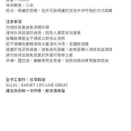
保存期限：三年
用法：噴灑於空間，往天花板噴灑於空氣中深呼吸的方式嗅聞
注意事項
勿傾斜放置避免液體外漏
僅供外用並請勿食用，因各人膚質狀況差異
接觸皮膚產生不適請立即停止使用
若不慎觸及眼睛請用大量清水沖洗，並儘速送醫
請置於陰涼乾燥處，避免陽光直曬，避免接觸火源或高溫環境
請勿食用並避免放置於孩童可取得之處
孕婦、蠶豆症、癲癇等特定患者，使用前請向專業醫師諮詢
全手工製作｜台灣製造
SLLIG｜SHORT LIFE LIVE GREAT
讓生命的每一次呼吸，都充滿幸福