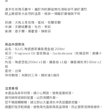
苔
漫步在玫瑰花叢中，屬於你的靜謐時光清新卻不過於濃烈
閉上眼感受大自然的溫柔，傾訴一場關於優雅與平和
前調：大馬士革玫瑰、蜜桃、依蘭依蘭
中調：天鵝絨麝香、牡丹、茉莉
後調：香子蘭、廣藿香、橡樹苔
商品內容資訊
品名：SLLIG 陶瓷居家擴香禮盒組 200ml
成分：Fragrance Oil 香氛精油，Isododecane（有機溶劑：異構十
二烷）
內容：陶瓷空瓶200ml x1個、擴香枝 x1組、擴香補充液100ml x2
瓶
產地：台灣
保存期限｜未開封三年，開封後5個月
注意事項
本產品為易碎材質，請小心輕放，避免碰撞掉落。
請勿傾倒或傾斜放置，以防液體外漏。
若不慎接觸眼睛，請立即以大量清水沖洗並儘速就醫。
請置於陰涼乾燥處，避免陽光直射與高溫環境，防止變質或揮發過快。