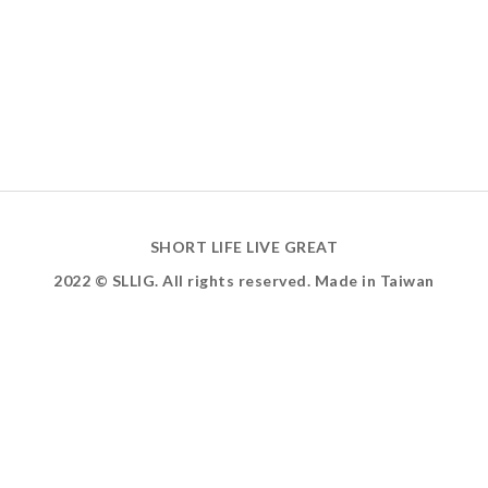
SHORT LIFE LIVE GREAT
2022 © SLLIG. All rights reserved. Made in Taiwan
ABOUT US
INSTAGRAM
FACEBOOK
YOUTUBE