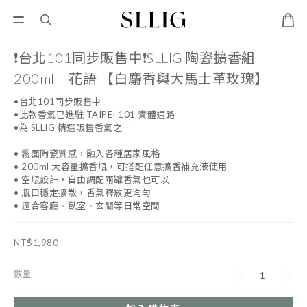
❗️台北101同步販售中❗️SLLIG 陶瓷擴香組
200ml｜花語 【白麝香與大馬士革玫瑰】
•台北101同步販售中
•此款香氣已進駐 TAIPEI 101 實體通路
•為 SLLIG 精選販售香氣之一
• 霧面陶瓷質感，融入各種居家風格
• 200ml 大容量擴香瓶，可搭配任意擴香補充液使用
• 空瓶設計，自由調配兩罐香氣也可以
• 瓶口穩定擴散，香氣釋放更均勻
• 適合客廳、臥室、玄關等日常空間
NT$1,980
數量