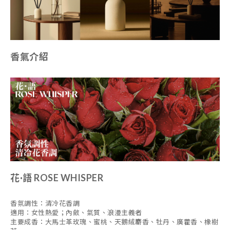
香氣介紹
花·語 ROSE WHISPER
香氛調性：清冷花香調
適用：女性熱愛；內斂、氣質、浪漫主義者
主要成香：大馬士革玫瑰、蜜桃、天鵝絨麝香、牡丹、廣藿香、橡樹