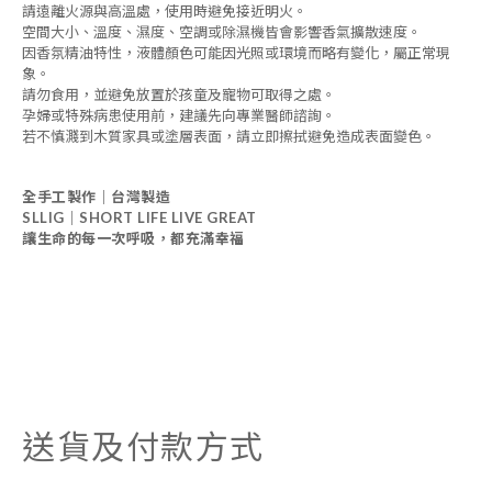
請遠離火源與高溫處，使用時避免接近明火。
空間大小、溫度、濕度、空調或除濕機皆會影響香氣擴散速度。
因香氛精油特性，液體顏色可能因光照或環境而略有變化，屬正常現
象。
請勿食用，並避免放置於孩童及寵物可取得之處。
孕婦或特殊病患使用前，建議先向專業醫師諮詢。
若不慎濺到木質家具或塗層表面，請立即擦拭避免造成表面變色。
全手工製作｜台灣製造
SLLIG｜SHORT LIFE LIVE GREAT
讓生命的每一次呼吸，都充滿幸福
送貨及付款方式