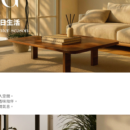
入空間。
香味陪伴。
間氣息。