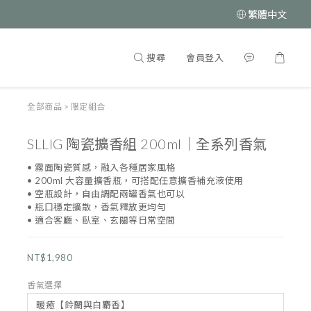
繁體中文
搜尋
會員登入
全部商品
>
限定組合
SLLIG 陶瓷擴香組 200ml｜全系列香氣
• 霧面陶瓷質感，融入各種居家風格
• 200ml 大容量擴香瓶，可搭配任意擴香補充液使用
• 空瓶設計，自由調配兩罐香氣也可以
• 瓶口穩定擴散，香氣釋放更均勻
• 適合客廳、臥室、玄關等日常空間
NT$1,980
香氣選擇