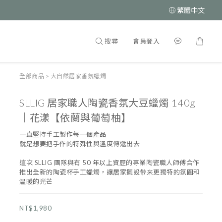
繁體中文
搜尋
會員登入
全部商品
>
大自然居家香氛蠟燭
SLLIG 居家職人陶瓷香氛大豆蠟燭 140g
｜花漾【依蘭與葡萄柚】
一直堅持手工製作每一個產品
就是想要把手作的特殊性與溫度傳遞出去
這次 SLLIG 團隊與有 50 年以上資歷的專業陶瓷職人師傅合作
推出全新的陶瓷杯手工蠟燭，讓居家擺設带来更獨特的氛圍和
温暖的光芒
NT$1,980