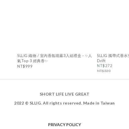
SLLIG 織物 / 室內香氛噴霧3入組禮盒 - ✨人
SLLIG 攜帶式香水
氣Top 3 經典香✨
Drift
NT$272
NT$999
NT$320
SHORT LIFE LIVE GREAT
2022 © SLLIG. All rights reserved. Made in Taiwan
PRIVACY POLICY