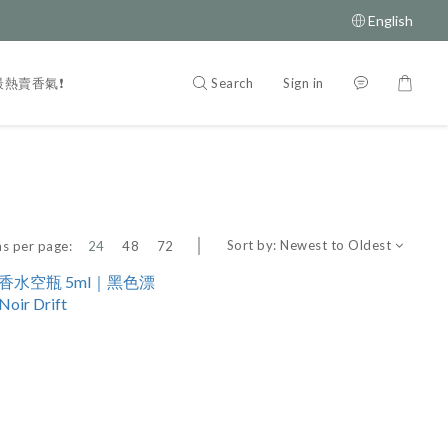
English
Search
Sign in
️最熱賣香氣❗️
Sort by:
Newest to Oldest
s per page:
24
48
72